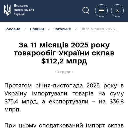
Пошук
Головна
Новини
Загальне
​За 11 місяців 2025 року товарообіг України склав $112,2 млрд
​За 11 місяців 2025 року
товарообіг України склав
$112,2 млрд
10 грудня
Протягом січня-листопада 2025 року в
Україну імпортували товарів на суму
$75,4 млрд, а експортували – на $36,8
млрд.
При цьому оподаткований імпорт склав