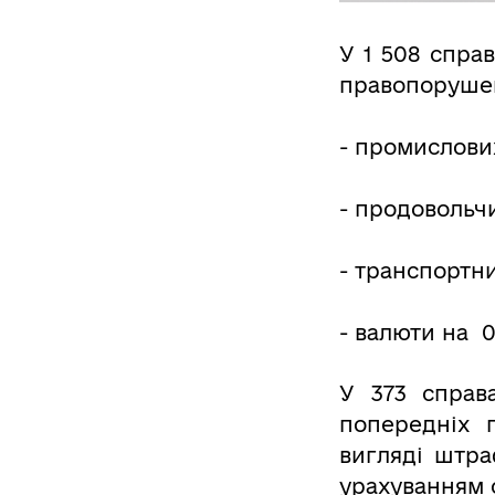
У 1 508 спра
правопорушен
- промислових
- продовольчи
- транспортни
- валюти на 0
У 373 справ
попередніх 
вигляді штра
урахуванням 