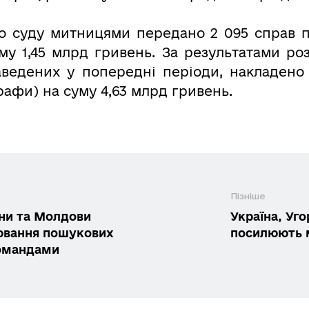
до суду митницями передано 2 095 справ
му 1,45 млрд гривень. За результатами ро
аведених у попередні періоди, накладено 
рафи) на суму 4,63 млрд гривень.
Пізніше
їни та Молдови
Україна, Уг
цювання пошукових
посилюють 
командами