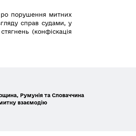
 про порушення митних
згляду справ судами, у
стягнень (конфіскація
орщина, Румунія та Словаччина
митну взаємодію