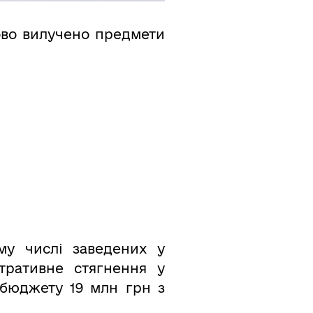
ово вилучено предмети
му числі заведених у
стративне стягнення у
жбюджету 19 млн грн з