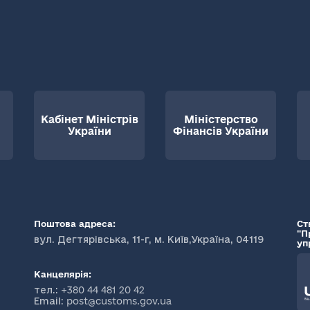
Кабінет Міністрів
Міністерство
України
Фінансів України
Поштова адреса:
Ст
"П
вул. Дегтярівська, 11-г, м. Київ,Україна, 04119
уп
Канцелярія:
тел.:
+380 44 481 20 42
Email:
post@customs.gov.ua