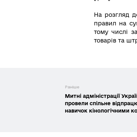
На розгляд 
правил на су
тому числі з
товарів та шт
Раніше
Митні адміністрації Укра
провели спільне відпра
навичок кінологічними 