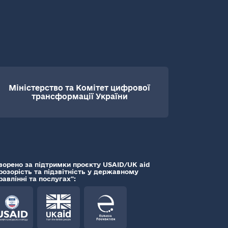
Міністерство та Комітет цифрової
трансформації України
ворено за підтримки проєкту USAID/UK aid
розорість та підзвітність у державному
равлінні та послугах":