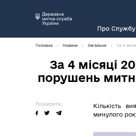
Про Службу
Головна
Новини
Загальне
За 4 міс
За 4 місяці 2
порушень митни
Поширити:
Кількість в
минулого рок