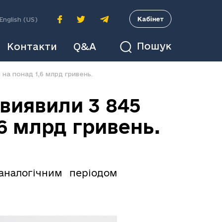
A
Кабінет
English (US)
Пошук
Контакти
Q&A
 на понад 1,6 млрд гривень.
 виявили 3 845
6 млрд гривень.
аналогічним періодом