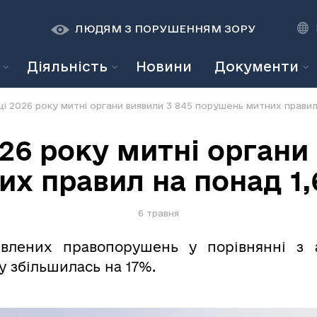
К
К
A
A
ЛЮДЯМ З ПОРУШЕННЯМ ЗОРУ
Діяльність
Новини
Документи
яці 2026 року митні органи виявили 3 845 порушень митних правил
026 року митні органи
х правил на понад 1,
6 травня
иявлених правопорушень у порівнянні з 
у збільшилась на 17%.