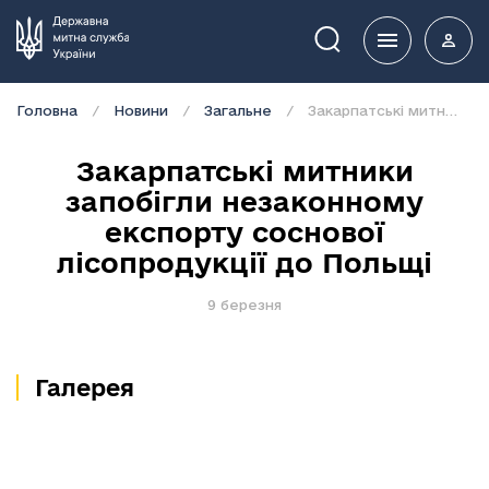
Пошук
Головна
Новини
Загальне
Закарпатські митники запобігли незаконному експорту соснової лісопродукції до Польщі
Закарпатські митники
запобігли незаконному
експорту соснової
лісопродукції до Польщі
9 березня
Галерея