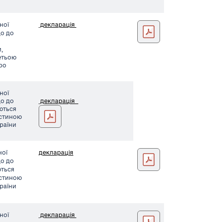
ної
декларація
Кушнарьова
що до
,
етьою
Про
ної
що до
декларація
уються
Ізотова
астиною
країни
ної
декларація
Рижа
що до
ються
астиною
країни
ної
декларація
21981-2 (1)