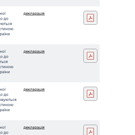
ної
декларація
Левченко заява040 (1)
що до
вуються
астиною
країни
ної
декларація
Засуха заява042 (1)
що до
ються
астиною
країни
ної
декларація
Панфілов заява038 (1)
що до
совуються
астиною
країни
ної
декларація
Шевчук заява041 (1)
що до