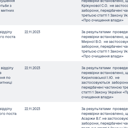
орушення
перевірки встановлено, 
тьби з
Крікунової С.О. не засто
 митних
заборони, передбачені ч
третьою статті 1 Закону У
«Про очищення влади»
відділу
22.11.2023
За результатами проведе
го поста
перевірки встановлено, 
Мирної В.О. не застосов
заборони, передбачені ч
третьою статті 1 Закону У
«Про очищення влади»
відділу
22.11.2023
За результатами проведе
в
перевірки встановлено, 
ння по
Кириловської І.Ю. не
митниці
застосовуються заборони
передбачені частиною тр
статті 1 Закону України «
очищення влади»
відділу
22.11.2023
За результатами проведе
ого поста
перевірки встановлено, 
Асаржи В.Г. не застосову
заборони, передбачені ч