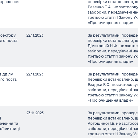
правління
перевірки встановлено, 
Ревенко Т.А. не застосо
заборони, передбачені ч
третьою статті 1 Закону У
«Про очищення влади»
 сектору
22.11.2023
За результатами проведе
го поста
перевірки встановлено, 
Дімитровій Н.Ф. не засто
заборони, передбачені ч
третьою статті 1 Закону У
«Про очищення влади»
відділу
22.11.2023
За результатами проведе
го поста
перевірки встановлено, 
Язаджи В.С. не застосов
заборони, передбачені ч
третьою статті 1 Закону У
«Про очищення влади»
23.11.2023
За результатами проведе
і
перевірки встановлено, 
ечення та
Артошиної І.В. не застос
кої митниці
заборони, передбачені ч
третьою статті 1 Закону У