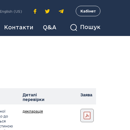
A
Кабінет
English (US)
Пошук
Контакти
Q&A
Деталі
Заява
перевірки
ної
декларація
Дімов
що до
ться
астиною