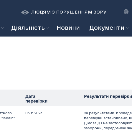
К
К
A
A
ЛЮДЯМ З ПОРУШЕННЯМ ЗОРУ
Діяльність
Новини
Документи
Дата
Результати перевірки
перевірки
итного
03.11.2023
За результатами проведе
"Ізмаїл"
перевірки встановлено, 
Дімова Д.І не застосовую
заборони, передбачені ч