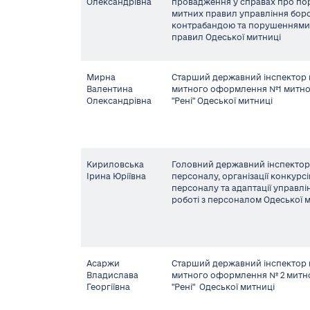
Олександрівна
провадження у справах про п
митних правил управління боро
контрабандою та порушеннями
правил Одеської митниці
Мирна
Старший державний інспектор 
Валентина
митного оформлення №1 митно
Олександрівна
"Рені" Одеської митниці
Кириловська
Головний державний інспектор 
Ірина Юріївна
персоналу, організації конкурсі
персоналу та адаптації управлі
роботі з персоналом Одеської 
Асаржи
Старший державний інспектор 
Владислава
митного оформлення № 2 митн
Георгіївна
"Рені" Одеської митниці