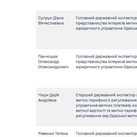
Супрун Діана
Головний державний інспектор 
В'ячеславівна
представництва інтересів митни
юридичного управління Одеськ
Панчошак
Головний державний інспектор 
Олександр
представництва інтересів митни
Олександрович
юридичного управління Одеськ
Чіхун Дар'я
Старший державний інспектор 
Андріївна
митно-тарифного регулюванн
управління митних платежів, к
митної вартості та митно-тари
регулювання зед Одеської митн
Ревенко Тетяна
Головний державний інспектор 