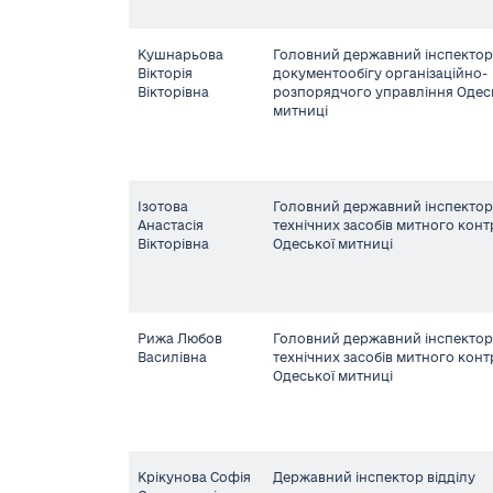
Кушнарьова
Головний державний інспектор 
Вікторія
документообігу організаційно-
Вікторівна
розпорядчого управління Одес
митниці
Ізотова
Головний державний інспектор 
Анастасія
технічних засобів митного кон
Вікторівна
Одеської митниці
Рижа Любов
Головний державний інспектор 
Василівна
технічних засобів митного кон
Одеської митниці
Крікунова Софія
Державний інспектор відділу