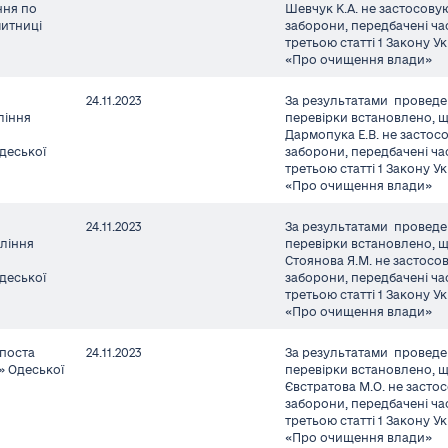
ння по
Шевчук К.А. не застосов
митниці
заборони, передбачені ч
третьою статті 1 Закону У
«Про очищення влади»
24.11.2023
За результатами проведе
ління
перевірки встановлено, 
Дармопука Е.В. не засто
деської
заборони, передбачені ч
третьою статті 1 Закону У
«Про очищення влади»
24.11.2023
За результатами проведе
вління
перевірки встановлено, 
Стоянова Я.М. не застос
деської
заборони, передбачені ч
третьою статті 1 Закону У
«Про очищення влади»
поста
24.11.2023
За результатами проведе
 Одеської
перевірки встановлено, 
Євстратова М.О. не засто
заборони, передбачені ч
третьою статті 1 Закону У
«Про очищення влади»