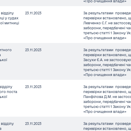
«Про очищення влади»
відділу
23.11.2023
За результатами проведе
ці у судах
перевірки встановлено, 
ої митниці
Левченко С.Г. не застосо
заборони, передбачені ч
третьою статті 1 Закону У
«Про очищення влади»
итного
23.11.2023
За результатами проведе
а
перевірки встановлено, 
ької
Засухи Є.А. не застосову
заборони, передбачені ч
третьою статті 1 Закону У
«Про очищення влади»
відділу
23.11.2023
За результатами проведе
ого поста
перевірки встановлено, 
ької
Панфілова Д.М. не засто
заборони, передбачені ч
третьою статті 1 Закону У
«Про очищення влади»
відділу
23.11.2023
За результатами проведе
в
перевірки встановлено, 