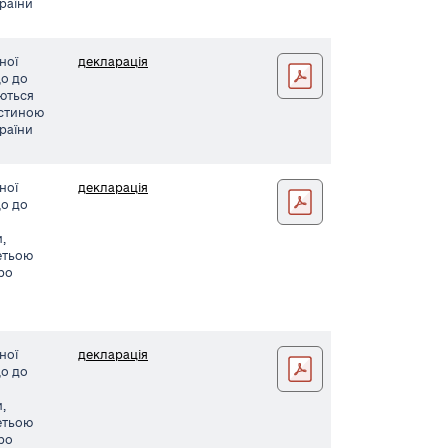
країни
ної
декларація
Останко заява042
що до
уються
астиною
країни
ної
декларація
Подніглазов
що до
,
етьою
Про
ної
декларація
Москаленко
що до
,
етьою
Про