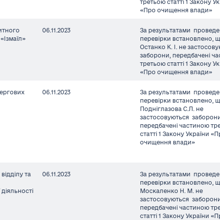
третьою статті 1 Закону У
«Про очищення влади»
итного
06.11.2023
За результатами проведе
«Ізмаїл»
перевірки встановлено, 
Останко К. І. не застосов
заборони, передбачені ч
третьою статті 1 Закону У
«Про очищення влади»
чергових
06.11.2023
За результатами проведе
перевірки встановлено, 
Подніглазова С.Л. не
застосовуються заборони
передбачені частиною тр
статті 1 Закону України «
очищення влади»
відділу та
06.11.2023
За результатами проведе
перевірки встановлено, 
 діяльності
Москаленко Н. М. не
застосовуються заборони
передбачені частиною тр
статті 1 Закону України «