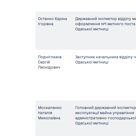
Останко Каріна
Державний інспектор відділу м
Ігорівна
оформлення №1 митного поста 
Одеської митниці
Подніглазов
Заступник начальника відділу 
Сергій
Одеської митниці
Леонідович
Москаленко
Головний державний інспектор 
Наталія
експлуатації майна управління
Миколаївна
адміністративно-господарської
Одеської митниці