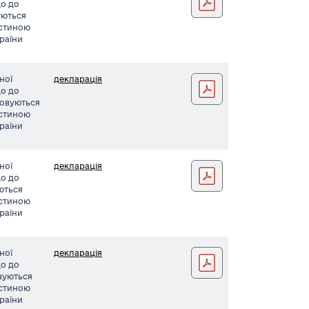
що до
вуються
астиною
країни
ної
декларація
Дімитрова заява036 (1)
що до
совуються
астиною
країни
ної
декларація
Язаджи заява037 (1)
що до
уються
астиною
країни
ної
декларація
Артошина заява037 (1)
що до
овуються
астиною
країни