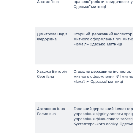
Анатоліївна
правової роботи юридичного у
Одеської митниці
Дімитрова Надія
Старший державний інспектор
Федорівна
митного оформлення №1 митно
«Ізмаїл» Одеської митниці
Язаджи Вікторія
Старший державний інспектор 
Сергіївна
митного оформлення №1 митно
«Ізмаїл» Одеської митниці
Артошина Інна
Головний державний інспектор
Василівна
управління відділу оплати прац
управління фінансового забезп
бухгалтерського обліку Одесь