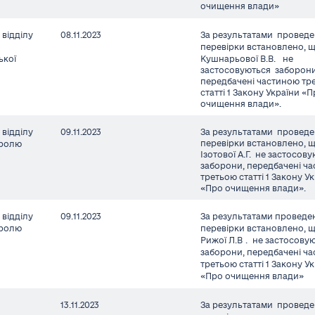
очищення влади»
відділу
08.11.2023
За результатами проведе
перевірки встановлено, 
ької
Кушнарьової В.В.
не
застосовуються заборони
передбачені частиною тр
статті 1 Закону України «
очищення влади».
відділу
09.11.2023
За результатами проведе
перевірки встановлено, 
тролю
Ізотової А.Г. не застосов
заборони, передбачені ч
третьою статті 1 Закону У
«Про очищення влади».
відділу
09.11.2023
За результатами проведе
тролю
перевірки встановлено, 
Рижої Л.В
.
не застосову
заборони, передбачені ч
третьою статті 1 Закону У
«Про очищення влади»
13.11.2023
За результатами проведе