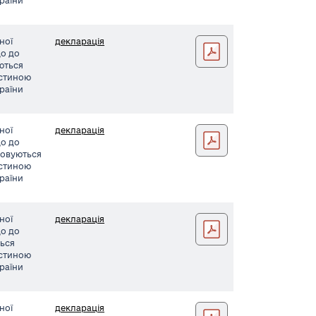
країни
ної
декларація
супрун заява037 (1)
що до
уються
астиною
країни
ної
декларація
Пагчошак заява033 (2)
що до
совуються
астиною
країни
ної
декларація
Чіхун заява035 (1)
що до
ться
астиною
країни
ної
декларація
Ревенко заява034 (1)