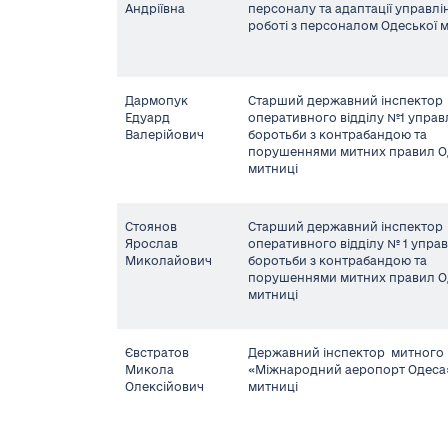
Андріївна
персоналу та адаптації управлі
роботі з персоналом Одеської 
Дармопук
Старший державний інспектор
Едуард
оперативного відділу №1 управ
Валерійович
боротьби з контрабандою та
порушеннями митних правил О
митниці
Стоянов
Старший державний інспектор
Ярослав
оперативного відділу № 1 упра
Миколайович
боротьби з контрабандою та
порушеннями митних правил О
митниці
Євстратов
Державний інспектор митного 
Микола
«Міжнародний аеропорт Одеса»
Олексійович
митниці