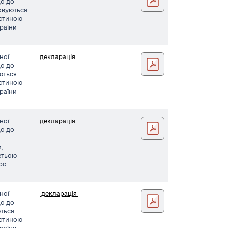
що до
совуються
астиною
країни
ної
декларація
Мирна заява039 (1)
що до
уються
астиною
країни
ної
декларація
Кириловская заява032 (
що до
,
етьою
Про
ної
декларація
Асаржи заява038 (3)
що до
ються
астиною