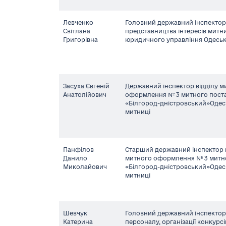
Левченко
Головний державний інспектор 
Світлана
представництва інтересів митни
Григорівна
юридичного управління Одеськ
Засуха Євгеній
Державний інспектор відділу м
Анатолійович
оформлення № 3 митного пост
«Білгород-дністровський»Одес
митниці
Панфілов
Старший державний інспектор 
Данило
митного оформлення № 3 митн
Миколайович
«Білгород-дністровський»Одес
митниці
Шевчук
Головний державний інспектор 
Катерина
персоналу, організації конкурсі