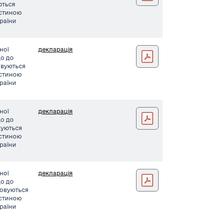
уються
астиною
країни
ної
декларація
Дармопук заява043
що до
совуються
астиною
країни
ної
декларація
Стоянов заява044
що до
овуються
астиною
країни
ної
декларація
Євстратов заява045 (2)
що до
совуються
астиною
країни