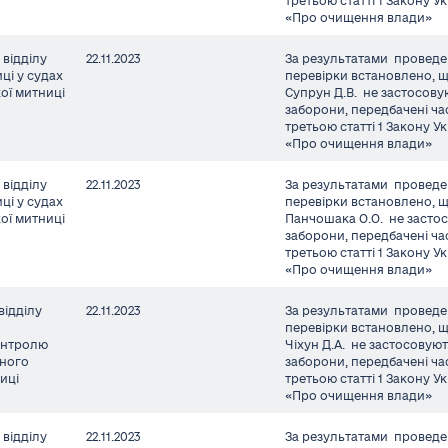
третьою статті 1 Закону У
«Про очищення влади»
відділу
22.11.2023
За результатами проведе
ці у судах
перевірки встановлено, 
ої митниці
Супрун Д.В. не застосов
заборони, передбачені ч
третьою статті 1 Закону У
«Про очищення влади»
відділу
22.11.2023
За результатами проведе
ці у судах
перевірки встановлено, 
ої митниці
Панчошака О.О. не засто
заборони, передбачені ч
третьою статті 1 Закону У
«Про очищення влади»
відділу
22.11.2023
За результатами проведе
я
перевірки встановлено, 
онтролю
Чіхун Д.А. не застосовую
фного
заборони, передбачені ч
иці
третьою статті 1 Закону У
«Про очищення влади»
відділу
22.11.2023
За результатами проведе