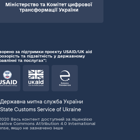
Міністерство та Комітет цифрової
трансформації України
ворено за підтримки проєкту USAID/UK aid
розорість та підзвітність у державному
равлінні та послугах":
2020 Весь контент доступний за ліцензією
eative Commons Attribution 4.0 International
cense, якщо не зазначено інше