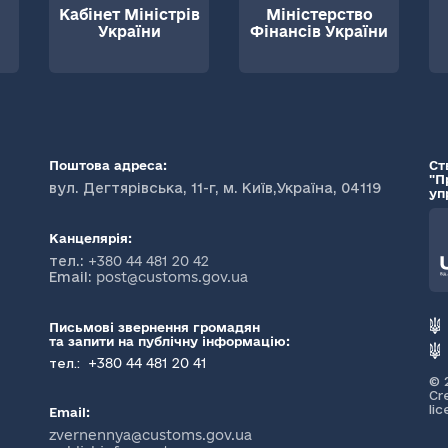
Кабінет Міністрів
Міністерство
України
Фінансів України
Поштова адреса:
Ст
"П
вул. Дегтярівська, 11-г, м. Київ,Україна, 04119
уп
Канцелярія:
тел.:
+380 44 481 20 42
Email:
post@customs.gov.ua
Письмові звернення громадян
та запити на публічну інформацію:
+380 44 481 20 41
тел.:
© 
Cr
li
Email:
zvernennya@customs.gov.ua