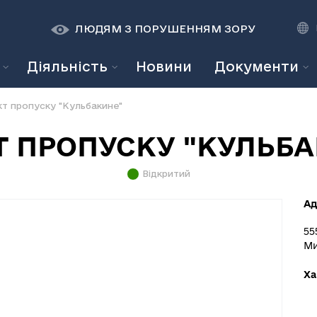
К
К
A
A
ЛЮДЯМ З ПОРУШЕННЯМ ЗОРУ
Діяльність
Новини
Документи
кт пропуску "Кульбакине"
Т ПРОПУСКУ "КУЛЬБА
Відкритий
Ад
55
Ми
Ха