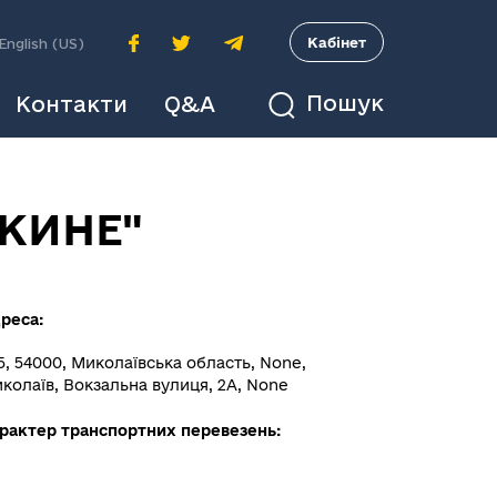
A
Кабінет
English (US)
Пошук
Контакти
Q&A
КИНЕ"
реса:
5, 54000, Миколаївська область, None,
колаїв, Вокзальна вулиця, 2А, None
рактер транспортних перевезень: