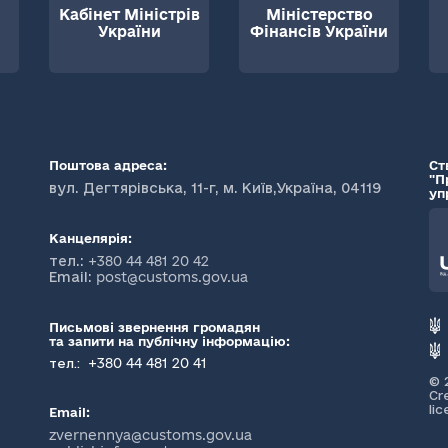
Кабінет Міністрів
Міністерство
України
Фінансів України
Поштова адреса:
Ст
"П
вул. Дегтярівська, 11-г, м. Київ,Україна, 04119
уп
Канцелярія:
тел.:
+380 44 481 20 42
Email:
post@customs.gov.ua
Письмові звернення громадян
та запити на публічну інформацію:
+380 44 481 20 41
тел.:
© 
Cr
li
Email:
zvernennya@customs.gov.ua