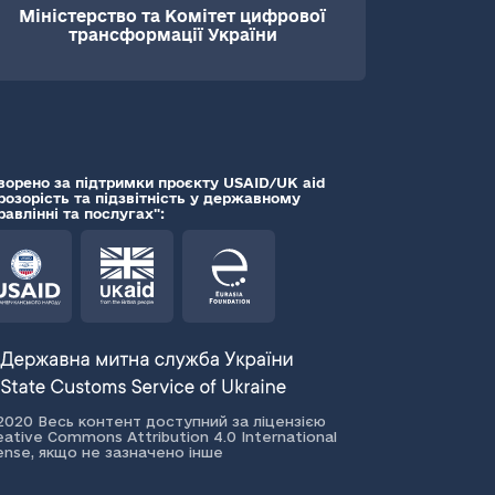
Міністерство та Комітет цифрової
трансформації України
ворено за підтримки проєкту USAID/UK aid
розорість та підзвітність у державному
равлінні та послугах":
2020 Весь контент доступний за ліцензією
eative Commons Attribution 4.0 International
cense, якщо не зазначено інше