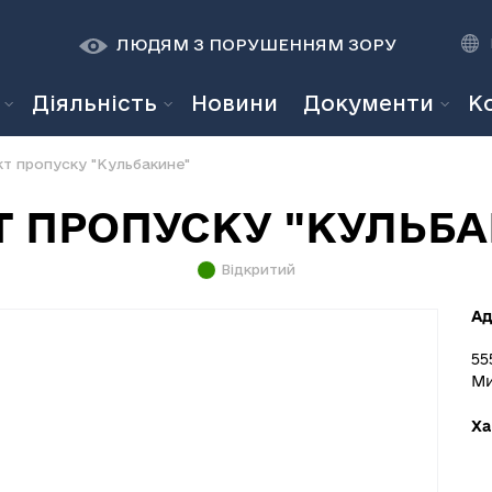
К
К
A
A
ЛЮДЯМ З ПОРУШЕННЯМ ЗОРУ
Діяльність
Новини
Документи
К
кт пропуску "Кульбакине"
Т ПРОПУСКУ "КУЛЬБА
Відкритий
Ад
55
Ми
Ха