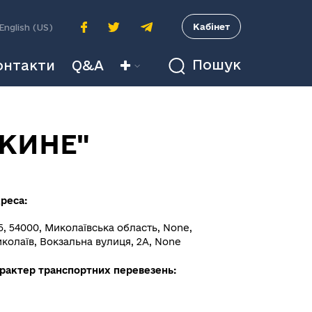
A
Кабінет
English (US)
Пошук
онтакти
Q&A
КИНЕ"
реса:
5, 54000, Миколаївська область, None,
колаїв, Вокзальна вулиця, 2А, None
рактер транспортних перевезень: