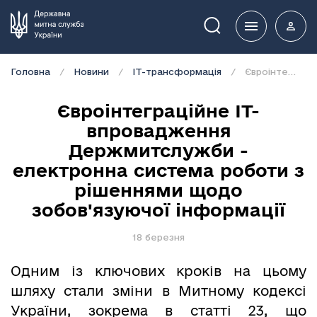
Пошук
Головна
Новини
IT-трансформація
Євроінтеграційне ІТ-впровадження Держмитслужби - електронна система роботи з рішеннями щодо зобов'язуючої інформації
Євроінтеграційне ІТ-
впровадження
Держмитслужби -
електронна система роботи з
рішеннями щодо
зобов'язуючої інформації
18 березня
Одним із ключових кроків на цьому
шляху стали зміни в Митному кодексі
України, зокрема в статті 23, що