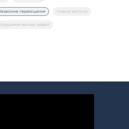
Незаконне переміщення
Новини регіонів
Порушення митних правил