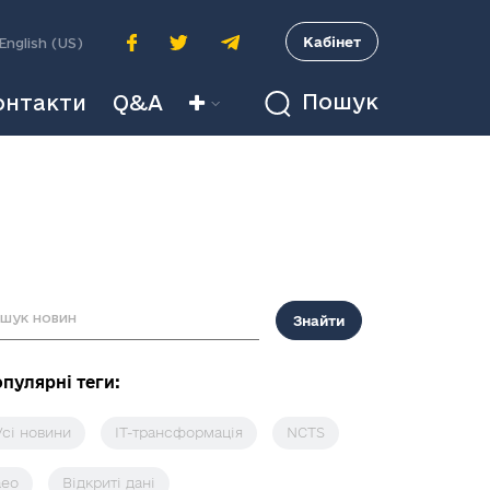
A
Кабінет
English (US)
Пошук
онтакти
Q&A
Знайти
пулярні теги:
Усі новини
IT-трансформація
NCTS
аео
Відкриті дані