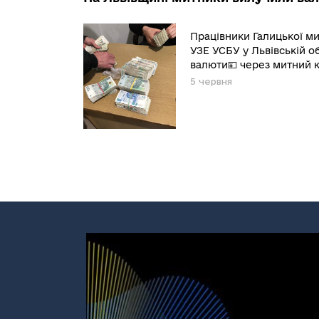
Працівники Галицької м
УЗЕ УСБУ у Львівській 
валюти💴 через митний ко
5 червня