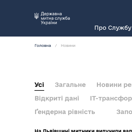
Про Службу
Головна
Новини
Усі
Загальне
Новини ре
Відкриті дані
IT-трансфо
Ґендерна рівність
Запо
На Львівщині митники вилучили вал