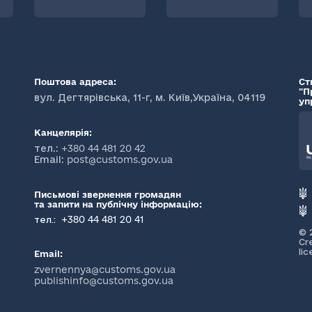
Поштова адреса:
Ст
"П
вул. Дегтярівська, 11-г, м. Київ,Україна, 04119
уп
Канцелярія:
тел.:
+380 44 481 20 42
Email:
post@customs.gov.ua
Письмові звернення громадян
та запити на публічну інформацію:
+380 44 481 20 41
тел.:
© 
Cr
li
Email:
zvernennya@customs.gov.ua
publishinfo@customs.gov.ua