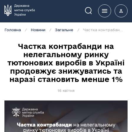
Пошук
Головна
Новини
Загальне
Частка контрабанди на нелегальному ринку тютюнових виробів в Україні продовжує знижуватись та наразі становить менше 1%
Частка контрабанди на
нелегальному ринку
тютюнових виробів в Україні
продовжує знижуватись та
наразі становить менше 1%
16 квітня