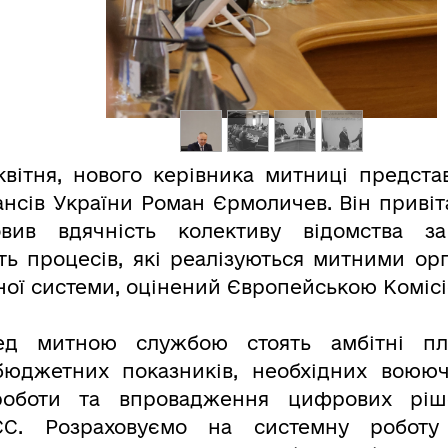
 квітня, нового керівника митниці предст
ансів України Роман Єрмоличев. Він привіт
вив вдячність колективу відомства за
ть процесів, які реалізуються митними орг
ної системи, оцінений Європейською Комісі
ред митною службою стоять амбітні п
бюджетних показників, необхідних воююч
роботи та впровадження цифрових ріше
ЄС. Розраховуємо на системну робот