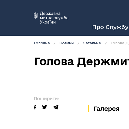
Про Службу
Головна
Новини
Загальне
Голова Д
Голова Держмит
Поширити:
Галерея