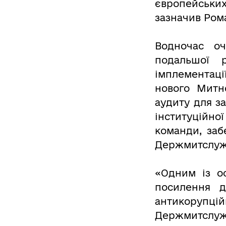
європейських
зазначив Ром
Водночас о
подальшої 
імплементац
нового Митн
аудиту для з
інституційно
команди, заб
Держмитслуж
«Одним із о
посилення д
антикорупці
Держмитслуж