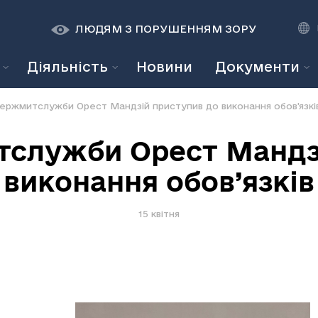
К
К
A
A
ЛЮДЯМ З ПОРУШЕННЯМ ЗОРУ
Діяльність
Новини
Документи
ержмитслужби Орест Мандзій приступив до виконання обов’язкі
служби Орест Мандз
виконання обов’язків
15 квітня