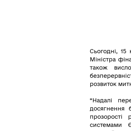
Сьогодні, 15
Міністра фін
також висло
безперервніс
розвиток мит
“Надалі пе
досягнення 
прозорості 
системами 