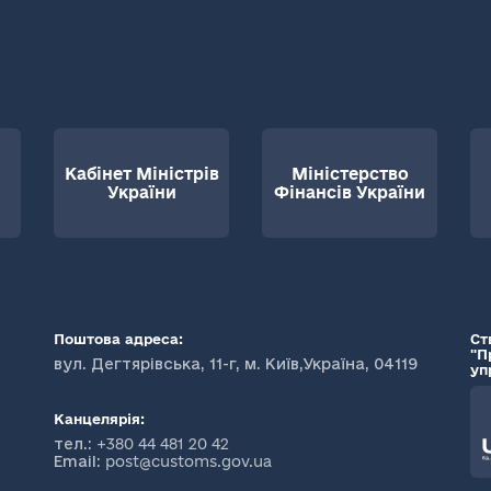
Кабінет Міністрів
Міністерство
України
Фінансів України
Поштова адреса:
Ст
"П
вул. Дегтярівська, 11-г, м. Київ,Україна, 04119
уп
Канцелярія:
тел.:
+380 44 481 20 42
Email:
post@customs.gov.ua