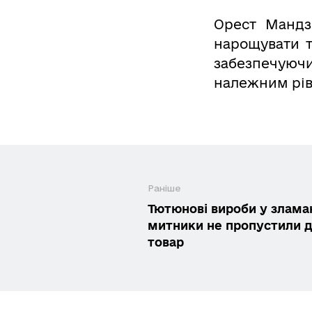
Орест Мандз
нарощувати т
забезпечуюч
належним рів
Раніше
Тютюнові вироби у злама
митники не пропустили 
товар