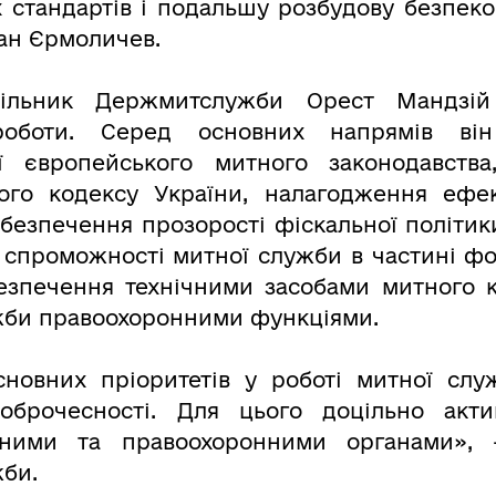
 стандартів і подальшу розбудову безпеков
ан Єрмоличев.
чільник Держмитслужби Орест Мандзій
роботи. Серед основних напрямів ві
ії європейського митного законодавства
ого кодексу України, налагодження ефек
абезпечення прозорості фіскальної політи
ї спроможності митної служби в частині ф
езпечення технічними засобами митного 
би правоохоронними функціями.
сновних пріоритетів у роботі митної сл
оброчесності. Для цього доцільно акти
йними та правоохоронними органами», 
би.