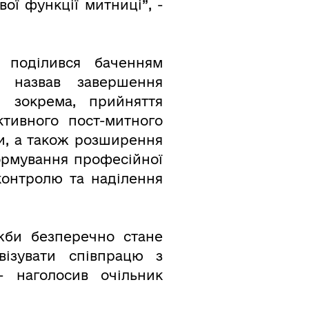
ої функції митниці”, -
 поділився баченням
н назвав завершення
, зокрема, прийняття
тивного пост-митного
ки, а також розширення
ормування професійної
контролю та наділення
ужби безперечно стане
візувати співпрацю з
- наголосив очільник