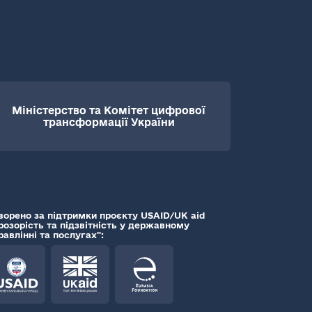
Міністерство та Комітет цифрової
трансформації України
ворено за підтримки проєкту USAID/UK aid
розорість та підзвітність у державному
равлінні та послугах":