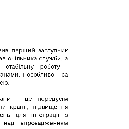
авив перший заступник
ав очільника служби, а
 стабільну роботу і
анами, і особливо - за
єю.
лани – це передусім
ій країні, підвищення
нь для інтеграції з
у над впровадженням