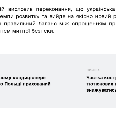
ій висловив переконання, що українськ
емпи розвитку та вийде на якісно новий р
и правильний баланс між спрощенням про
нем митної безпеки.
Пізніше
ному кондиціонері:
Частка конт
до Польщі прихований
тютюнових в
знижуватись