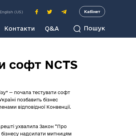
A
Кабінет
English (US)
Пошук
Контакти
Q&A
и софт NCTS
зу” — почала тестувати софт
країні позбавить бізнес
енами відповідної Конвенції.
нарешті ухвалила Закон “Про
яє бізнесу надсилати митницям