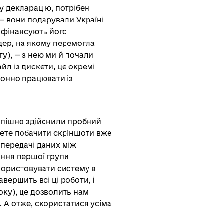
у декларацію, потрібен
— вони подарували Україні
офінансують його
ндер, на якому перемогла
ту), — з нею ми й почали
йл із дискети, це окремі
ронно працювати із
спішно здійснили пробний
ете побачити скріншоти вже
 передачі даних між
ання першої групи
икористовувати систему в
ершить всі ці роботи, і
оку), це дозволить нам
 А отже, скористатися усіма