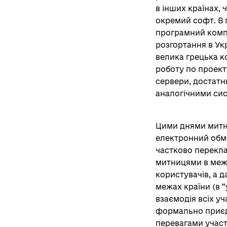
в інших країнах,
окремий софт. В 
програмний компл
розгортання в Ук
велика грецька ко
роботу по проект
сервери, достатн
аналогічними сис
Цими днями митни
електронний обм
частково перекла
митницями в межа
користувачів, а д
межах країни (в 
взаємодія всіх у
формально приєдн
перевагами участ