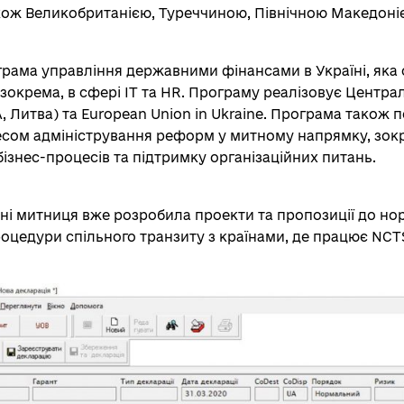
кож Великобританією, Туреччиною, Північною Македоніє
рама управління державними фінансами в Україні, яка
зокрема, в сфері IT та HR. Програму реалізовує Центра
 Литва) та European Union in Ukraine. Програма також 
сом адміністрування реформ у митному напрямку, зокрем
бізнес-процесів та підтримку організаційних питань.
ні митниця вже розробила проекти та пропозиції до но
цедури спільного транзиту з країнами, де працює NCT