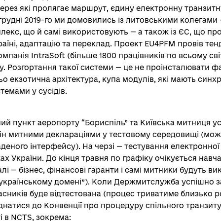
 через які пролягає маршрут, єдину електронну транзитн
грудні 2019-го ми домовились із литовськими колегами 
екс, що й самі використовують — а також із ЄС, що пр
раїні, адаптацію та переклад. Проект EU4PFM провів те
мпанія IntraSoft (більше 1800 працівників по всьому сві
у. Розгортання такої системи — це не проінсталювати фа
ьо екзотична архітектура, купа модулів, які мають синх
темами у сусідів.
й пункт аеропорту “Бориспіль” та Київська митниця у
ін митними деклараціями у тестовому середовищі (мож
деного інтерфейсу). На черзі — тестування електронної
х України. До кінця травня по графіку очікується навч
алі — бізнес, фінансові гаранти і самі митники будуть в
“українському домені”). Коли Держмитслужба успішно зав
часників буде відтестована (процес триватиме близько р
атися до Конвенції про процедуру спільного транзиту.
і в NCTS, зокрема: