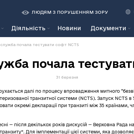
К
К
A
A
ЛЮДЯМ З ПОРУШЕННЯМ ЗОРУ
Діяльність
Новини
Документи
служба почала тестувати софт NCTS
жба почала тестуват
31 березня
хається далі по процесу впровадження митного “безві
теризованої транзитної системи (NCTS). Запуск NCTS в У
ати окремі декларації при транзиті між 35 країнами, чл
есні — після декількох років дискусій — Верховна Рада 
транзиту”. Для імплементації цієї системи, яка дозвол