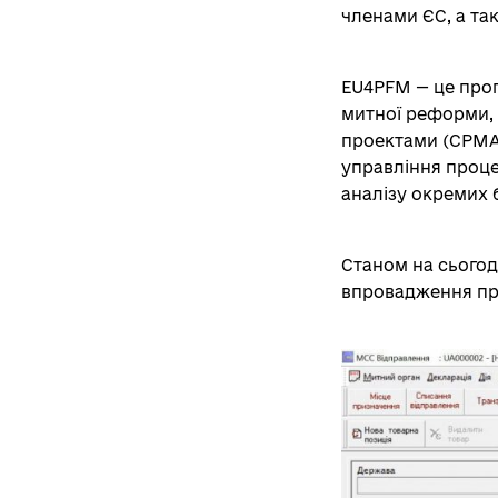
членами ЄС, а та
EU4PFM — це прог
митної реформи, 
проектами (CPMA,
управління проце
аналізу окремих 
Станом на сьогод
впровадження про