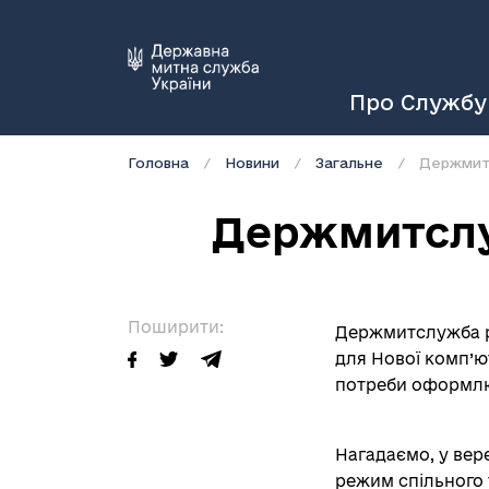
Про Службу
Головна
Новини
Загальне
Держмит
Держмитслу
Поширити:
Держмитслужба ру
для Нової комп’ю
потреби оформлюв
Нагадаємо, у вер
режим спільного 