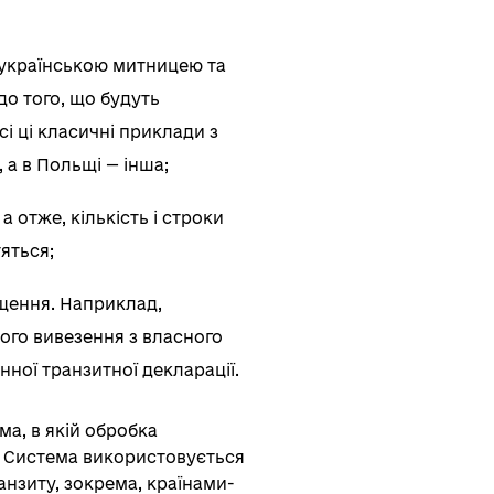
 українською митницею та
о того, що будуть
і ці класичні приклади з
 а в Польщі — інша;
 отже, кількість і строки
яться;
ощення. Наприклад,
ого вивезення з власного
ної транзитної декларації.
а, в якій обробка
. Система використовується
анзиту, зокрема, країнами-