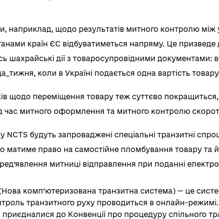
и, наприклад, щодо результатів митного контролю між
анами країн ЄС відбуватиметься напряму. Це призведе д
ь шахрайські дії з товаросупровідними документами: вс
_тижня, коли в Україні подається одна вартість товару,
ів щодо переміщення товару теж суттєво покращиться, а
д час митного оформлення та митного контролю скорот
ку NCTS будуть запроваджені спеціальні транзитні спр
о матиме право на самостійне пломбування товару та й
пред’явлення митниці відправлення при поданні електрон
(Нова комп’ютеризована транзитна система) — це систем
нтроль транзитного руху проводиться в онлайн-режимі
і приєдналися до Конвенції про процедуру спільного тр