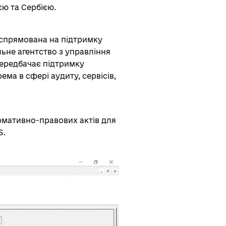
ю та Сербією.
 спрямована на підтримку
льне агентство з управління
передбачає підтримку
а в сфері аудиту, сервісів,
рмативно-правових актів для
S.