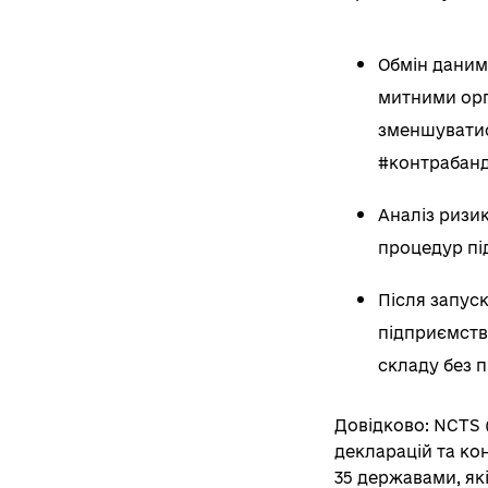
Обмін даним
митними орг
зменшуватис
#контрабанда
Аналіз ризик
процедур пі
Після запус
підприємств
складу без 
Довідково: NCTS 
декларацій та ко
35 державами, як