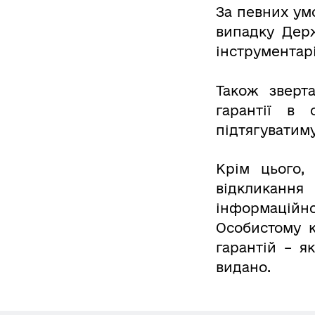
За певних ум
випадку Дер
інструментарі
Також зверт
гарантії в 
підтягуватим
Крім цього,
відкликанн
інформаційн
Особистому к
гарантій – як
видано.