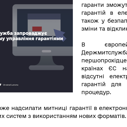
гаранти зможут
гарантій в ел
також у безпа
зміни та відклик
В європей
Держмит
першопрохідц
країнах ЄС н
відсутні елек
гарантій для 
процедур.
може надсилати митниці гарантії в електрон
х систем з використанням нових форматів