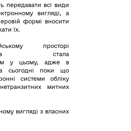
ь передавати всі види
ектронному вигляді, а
перовій формі вносити
ати їх.
ському просторі
служба стала
ем у цьому, адже в
а сьогодні поки що
тронні системи обліку
нетранзитних митних
ному вигляді з власних
.