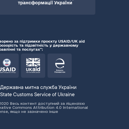
трансформації України
ворено за підтримки проєкту USAID/UK aid
розорість та підзвітність у державному
равлінні та послугах":
2020 Весь контент доступний за ліцензією
eative Commons Attribution 4.0 International
cense, якщо не зазначено інше