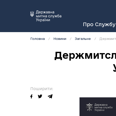
Про Службу
Головна
Новини
Загальне
Держмитс
Держмитсл
Поширити: