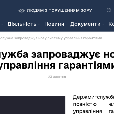
К
К
A
A
ЛЮДЯМ З ПОРУШЕННЯМ ЗОРУ
Діяльність
Новини
Документи
К
лужба запроваджує нову систему управління гарантіями
ужба запроваджує но
управління гарантіям
23 жовтня
Держмитслужб
повністю ел
управління г