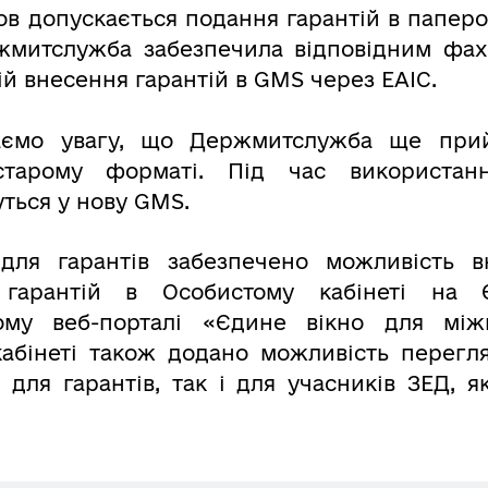
ов допускається подання гарантій в паперо
жмитслужба забезпечила відповідним фа
й внесення гарантій в GMS через ЕАІС.
аємо увагу, що Держмитслужба ще прий
старому форматі. Під час використан
уться у нову GMS.
 для гарантів забезпечено можливість в
я гарантій в Особистому кабінеті на
ому веб-порталі «Єдине вікно для міжн
абінеті також додано можливість перегл
 для гарантів, так і для учасників ЗЕД, я