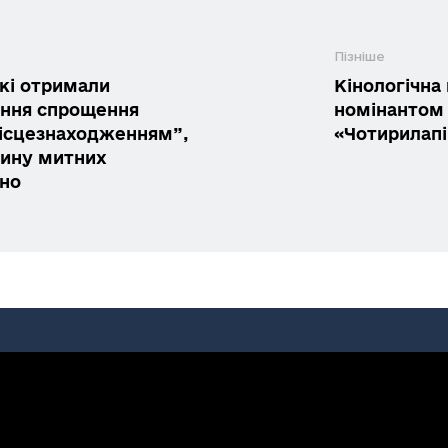
Пізніше
які отримали
Кінологічна
ання спрощення
номінантом 
місцезнаходженням”,
«Чотирилапі
тину митних
но