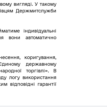
вому вигляді. У такому
хівцям Держмитслужби
матиме індивідуальні
ня вони автоматично
несення, коригування,
 Єдиному державному
ародної торгівлі». В
яду логу використання
ким відповідні гарантії