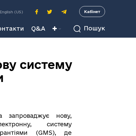
A
Кабінет
English (US)
Пошук
онтакти
Q&A
ву систему
и
а запроваджує нову,
ектронну, систему
арантіями (GMS), де