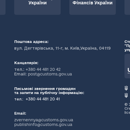
України
Фінансів України
Поштова адреса:
Ст
"П
вул. Дегтярівська, 11-г, м. Київ,Україна, 04119
уп
Канцелярія:
тел.:
+380 44 481 20 42
Email:
post@customs.gov.ua
Письмові звернення громадян
та запити на публічну інформацію:
+380 44 481 20 41
тел.:
© 
Cr
li
Email:
zvernennya@customs.gov.ua
publishinfo@customs.gov.ua