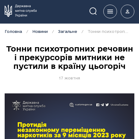
Пошук
Головна
Новини
Загальне
Тонни психотропних речовин і прекурсорів митники не пустили в країну цьогоріч
Тонни психотропних речовин
і прекурсорів митники не
пустили в країну цьогоріч
17 жовтня