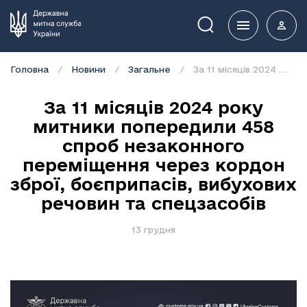
Пошук
Головна
Новини
Загальне
За 11 місяців 2024 року митники попередили 458 спроб незаконного переміщення через кордон зброї, боєприпасів, вибухових речовин та спецзасобів
За 11 місяців 2024 року
митники попередили 458
спроб незаконного
переміщення через кордон
зброї, боєприпасів, вибухових
речовин та спецзасобів
13 грудня