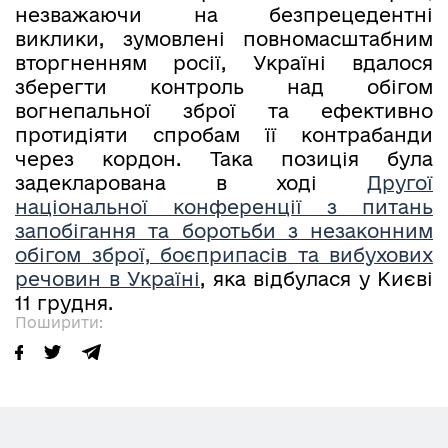
незважаючи на безпрецедентні
виклики, зумовлені повномасштабним
вторгненням росії, Україні вдалося
зберегти контроль над обігом
вогнепальної зброї та ефективно
протидіяти спробам її контрабанди
через кордон. Така позиція була
задекларована в ході
Другої
національної конференції з питань
запобігання та боротьби з незаконним
обігом зброї, боєприпасів та вибухових
речовин в Україні
, яка відбулася у Києві
11 грудня.
Поширити: