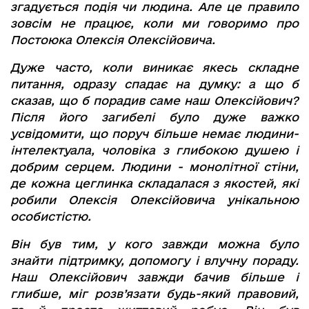
згадується подія чи людина. Але це правило
зовсім не працює, коли ми говоримо про
Постоюка Олексія Олексійовича.
Дуже часто, коли виникає якесь складне
питання, одразу спадає на думку: а що б
сказав, що б порадив саме наш Олексійович?
Після його загибелі було дуже важко
усвідомити, що поруч більше немає людини-
інтелектуала, чоловіка з глибокою душею і
добрим серцем. Людини - монолітної стіни,
де кожна цеглинка складалася з якостей, які
робили Олексія Олексійовича унікальною
особистістю.
Він був тим, у кого завжди можна було
знайти підтримку, допомогу і влучну пораду.
Наш Олексійович завжди бачив більше і
глибше, міг розв’язати будь-який правовий,