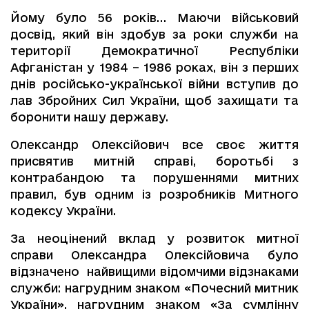
Йому було 56 років… Маючи військовий
досвід, який він здобув за роки служби на
території Демократичної Республіки
Афганістан у 1984 – 1986 роках, він з перших
днів російсько-української війни вступив до
лав Збройних Сил України, щоб захищати та
боронити нашу державу.
Олександр Олексійович все своє життя
присвятив митній справі, боротьбі з
контрабандою та порушеннями митних
правил, був одним із розробників Митного
кодексу України.
За неоцінений вклад у розвиток митної
справи Олександра Олексійовича було
відзначено найвищими відомчими відзнаками
служби: нагрудним знаком «Почесний митник
України», нагрудним знаком «За сумлінну