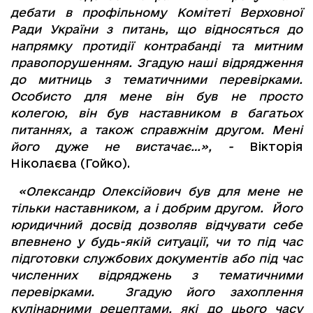
дебати в профільному Комітеті Верховної
Ради України з питань, що відносяться до
напрямку протидії контрабанді та митним
правопорушенням. Згадую наші відрядження
до митниць з тематичними перевірками.
Особисто для мене він був не просто
колегою, він був наставником в багатьох
питаннях, а також справжнім другом. Мені
його дуже не вистачає…», -
Вікторія
Ніколаєва (Гойко).
«Олександр Олексійович був для мене не
тільки наставником, а і добрим другом. Його
юридичний досвід дозволяв відчувати себе
впевнено у будь-якій ситуації, чи то під час
підготовки службових документів або під час
численних відряджень з тематичними
перевірками. Згадую його захоплення
кулінарними рецептами, які до цього часу