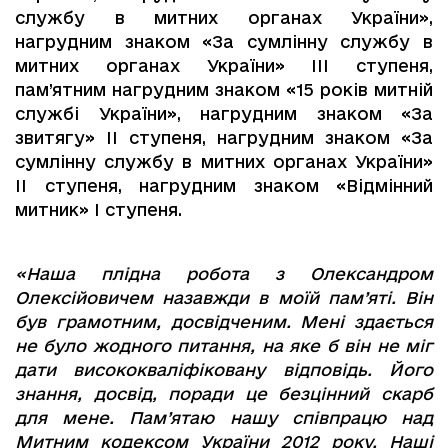
службу в митних органах України»,
нагрудним знаком «За сумлінну службу в
митних органах України» III ступеня,
пам’ятним нагрудним знаком «15 років митній
службі України», нагрудним знаком «За
звитягу» II ступеня, нагрудним знаком «За
сумлінну службу в митних органах України»
II ступеня, нагрудним знаком «Відмінний
митник» I ступеня.
«Наша плідна робота з Олександром
Олексійовичем назавжди в моїй пам’яті. Він
був грамотним, досвідченим. Мені здається
не було жодного питання, на яке б він не міг
дати висококваліфіковану відповідь. Його
знання, досвід, поради це безцінний скарб
для мене. Пам’ятаю нашу співпрацю над
Митним кодексом України 2012 року. Наші