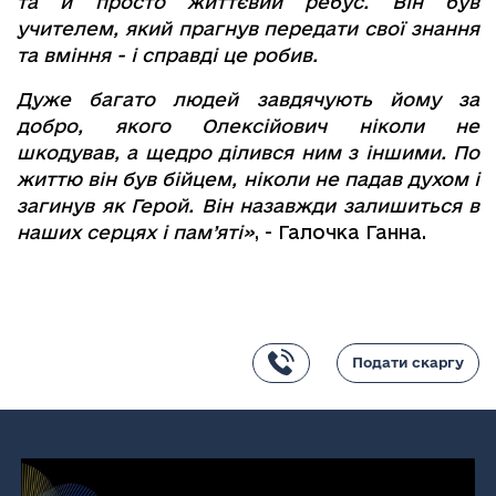
та й просто життєвий ребус. Він був
учителем, який прагнув передати свої знання
та вміння - і справді це робив.
Дуже багато людей завдячують йому за
добро, якого Олексійович ніколи не
шкодував, а щедро ділився ним з іншими. По
життю він був бійцем, ніколи не падав духом і
загинув як Герой. Він назавжди залишиться в
наших серцях і пам’яті»
, - Галочка Ганна.
Подати скаргу