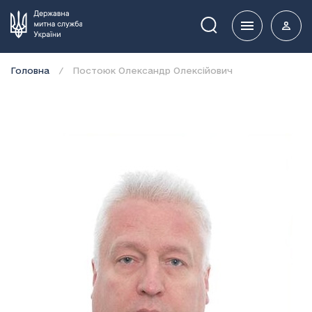
Пошук
Головна
Постоюк Олександр Олексійович