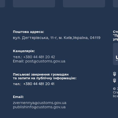
Поштова адреса:
Ст
"П
вул. Дегтярівська, 11-г, м. Київ,Україна, 04119
уп
Канцелярія:
тел.:
+380 44 481 20 42
Email:
post@customs.gov.ua
Письмові звернення громадян
та запити на публічну інформацію:
+380 44 481 20 41
тел.:
© 
Cr
li
Email:
zvernennya@customs.gov.ua
publishinfo@customs.gov.ua