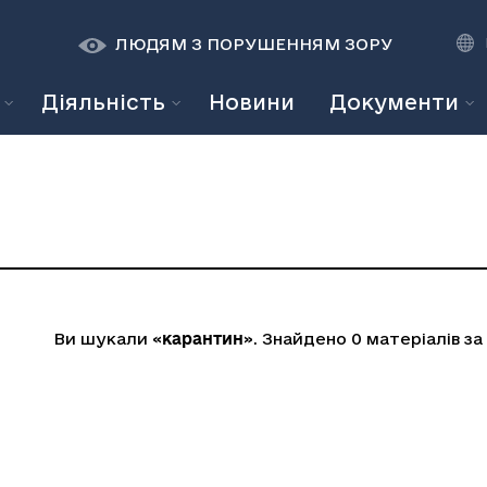
К
К
A
A
ЛЮДЯМ З ПОРУШЕННЯМ ЗОРУ
Діяльність
Новини
Документи
Ви шукали «
карантин
». Знайдено
0
матеріалів за