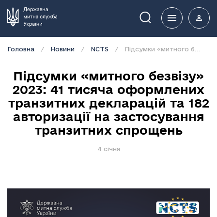
Пошук
Головна
Новини
NCTS
Підсумки «митного безвізу» 2023: 41 тисяча оформлених транзитних декларацій та 182 авторизації на застосування транзитних спрощень
Підсумки «митного безвізу»
2023: 41 тисяча оформлених
транзитних декларацій та 182
авторизації на застосування
транзитних спрощень
4 січня