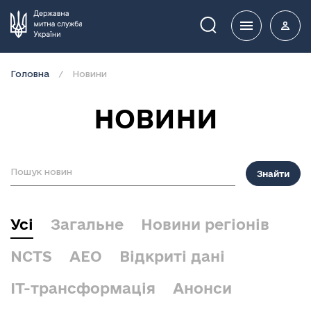
Пошук
Головна
Новини
НОВИНИ
Знайти
Усі
Загальне
Новини регіонів
NCTS
АЕО
Відкриті дані
IT-трансформація
Анонси