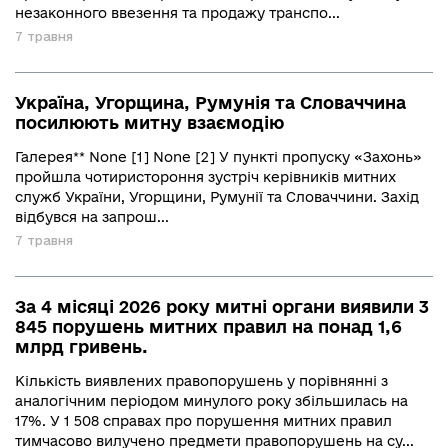
незаконного ввезення та продажу транспо...
7 травня
Україна, Угорщина, Румунія та Словаччина
посилюють митну взаємодію
Галерея** None [1] None [2] У пункті пропуску «Захонь»
пройшла чотиристороння зустріч керівників митних
служб України, Угорщини, Румунії та Словаччини. Захід
відбувся на запрош...
7 травня
За 4 місяці 2026 року митні органи виявили 3
845 порушень митних правил на понад 1,6
млрд гривень.
Кількість виявлених правопорушень у порівнянні з
аналогічним періодом минулого року збільшилась на
17%. У 1 508 справах про порушення митних правил
тимчасово вилучено предмети правопорушень на су...