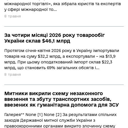
міжнародної торгівлі», яка зібрала юристів та експертів
у сфері міжнародної то...
8 травня
За чотири місяці 2026 року товарообіг
України склав $46,1 млрд
Протягом січня-квітня 2026 року в Україну імпортували
товарів на суму $32,2 млрд, а експортували – на $13,9
млрд. При цьому оподаткований імпорт склав $22,3
млрд, що становить 69% загальних обсягів і...
8 травня
Митники викрили схему незаконного
ввезення та збуту транспортних засобів,
ввезених як гуманітарна допомога для ЗСУ
Галерея** None [1] None [2] За результатами спільних
заходів Державної митної служби України з
правоохоронними органами викрито злочинну схему