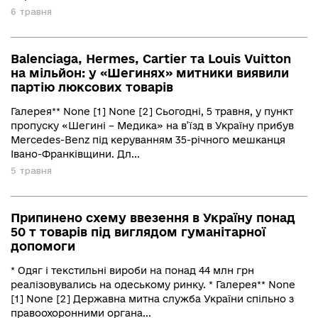
6 травня
Balenciaga, Hermes, Cartier та Louis Vuitton
на мільйон: у «Шегинях» митники виявили
партію люксових товарів
Галерея** None [1] None [2] Сьогодні, 5 травня, у пункт
пропуску «Шегині – Медика» на в’їзд в Україну прибув
Mercedes-Benz під керуванням 35-річного мешканця
Івано-Франківщини. Дл...
5 травня
Припинено схему ввезення в Україну понад
50 т товарів під виглядом гуманітарної
допомоги
* Одяг і текстильні вироби на понад 44 млн грн
реалізовувались на одеському ринку. * Галерея** None
[1] None [2] Державна митна служба України спільно з
правоохоронними органа...