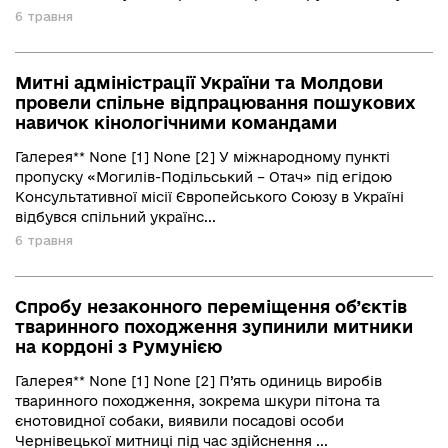
6 травня
Митні адміністрації України та Молдови
провели спільне відпрацювання пошукових
навичок кінологічними командами
Галерея** None [1] None [2] У міжнародному пункті
пропуску «Могилів-Подільський – Отач» під егідою
Консультативної місії Європейського Союзу в Україні
відбувся спільний українс...
6 травня
Спробу незаконного переміщення об’єктів
тваринного походження зупинили митники
на кордоні з Румунією
Галерея** None [1] None [2] П’ять одиниць виробів
тваринного походження, зокрема шкури пітона та
єнотовидної собаки, виявили посадові особи
Чернівецької митниці під час здійснення ...