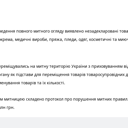
ведення повного митного огляду виявлено незадекларовані това
Зокрема, медичні вироби, пряжа, пледи, одяг, косметичні та миюч
ереміщувались на митну територію України з приховуванням ві
гану як підстави для переміщення товарів товаросупровідних до
енування товарів та їх кількості.
м митницею складено протокол про порушення митних правил. 
лн грн.