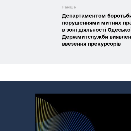
Раніше
Департаментом боротьби
порушеннями митних пр
в зоні діяльності Одесько
Держмитслужби виявлено
ввезення прекурсорів