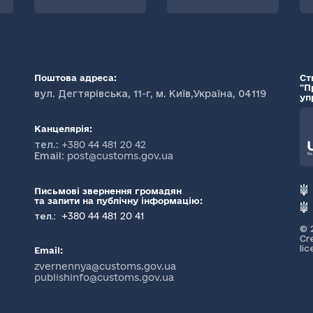
Поштова адреса:
Ст
"П
вул. Дегтярівська, 11-г, м. Київ,Україна, 04119
уп
Канцелярія:
тел.:
+380 44 481 20 42
Email:
post@customs.gov.ua
Письмові звернення громадян
та запити на публічну інформацію:
+380 44 481 20 41
тел.:
© 
Cr
li
Email:
zvernennya@customs.gov.ua
publishinfo@customs.gov.ua