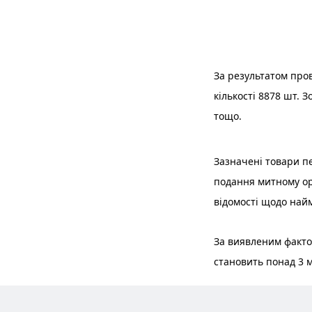
За результатом про
кількості 8878 шт. 
тощо.
Зазначені товари п
подання митному ор
відомості щодо найм
За виявленим факто
становить понад 3 м