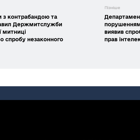
Пізніше
 з контрабандою та
Департамент
авил Держмитслужби
порушенням
ї митниці
виявив спро
 спробу незаконного
прав інтеле