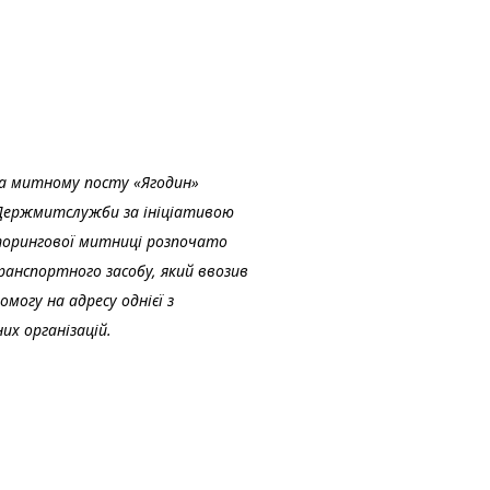
на митному посту «Ягодин» 
Держмитслужби за ініціативою 
орингової митниці розпочато 
анспортного засобу, який ввозив 
могу на адресу однієї з 
их організацій.