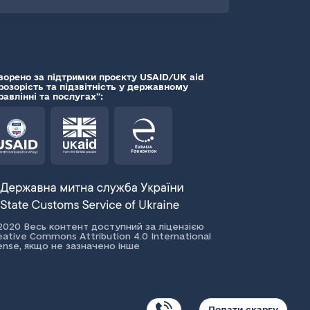
ворено за підтримки проєкту USAID/UK aid
розорість та підзвітність у державному
равлінні та послугах":
2020 Весь контент доступний за ліцензією
eative Commons Attribution 4.0 International
cense, якщо не зазначено інше
Подати скаргу