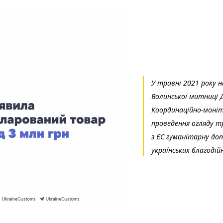
У травні 2021 року 
Волинської митниці 
Координаційно-моніт
проведення огляду тр
з ЄС гуманітарну допо
українських благодійн