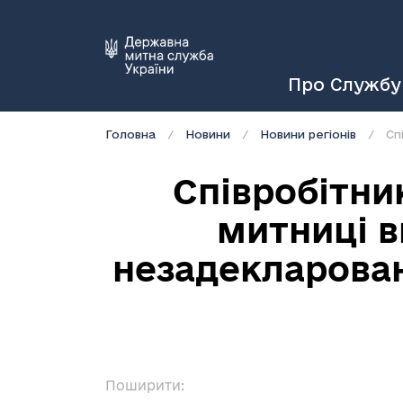
Про Службу
Головна
Новини
Новини регіонів
Співробітни
митниці в
незадекларован
Поширити: